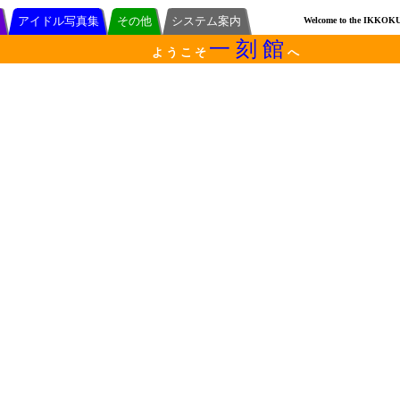
アイドル写真集
その他
システム案内
Welcome to the IKKOK
一 刻 館
よ う こ そ
へ