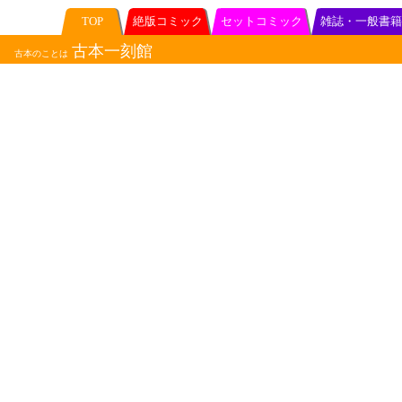
TOP
絶版コミック
セットコミック
雑誌・一般書籍
古本一刻館
古本のことは