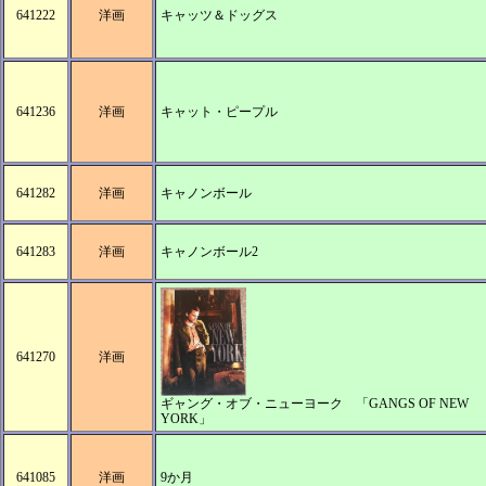
641222
洋画
キャッツ＆ドッグス
641236
洋画
キャット・ピープル
641282
洋画
キャノンボール
641283
洋画
キャノンボール2
641270
洋画
ギャング・オブ・ニューヨーク 「GANGS OF NEW
YORK」
641085
洋画
9か月