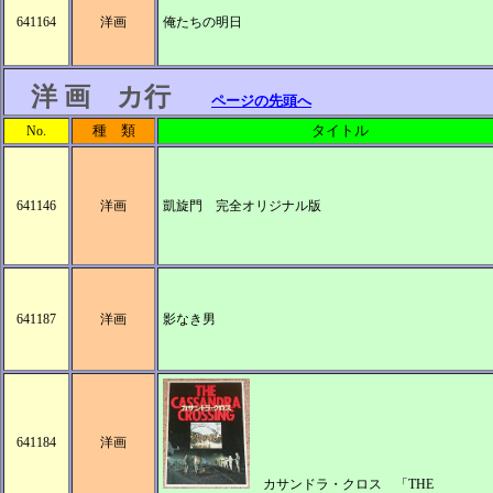
641164
洋画
俺たちの明日
洋 画 カ行
ページの先頭へ
種 類
タイトル
No.
641146
洋画
凱旋門 完全オリジナル版
641187
洋画
影なき男
641184
洋画
カサンドラ・クロス 「THE