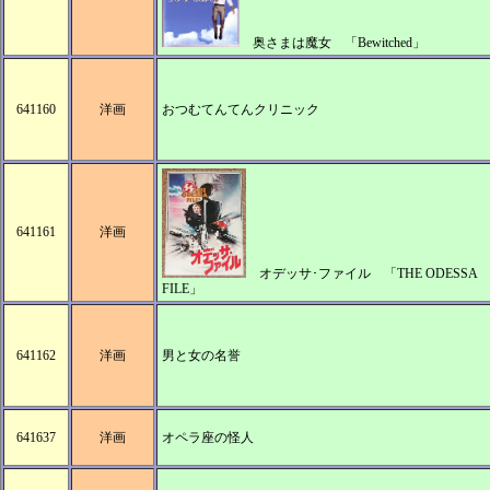
奥さまは魔女 「Bewitched」
641160
洋画
おつむてんてんクリニック
641161
洋画
オデッサ･ファイル 「THE ODESSA
FILE」
641162
洋画
男と女の名誉
641637
洋画
オペラ座の怪人