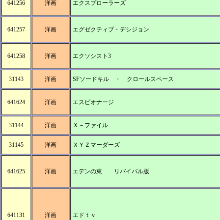
641256
洋画
エクスプローラーズ
641257
洋画
エグゼクティブ・デシジョン
641258
洋画
エクソシスト3
31143
洋画
SFソードキル ・ クロールスペース
641624
洋画
エスピオナージ
31144
洋画
Ｘ－ファイル
31145
洋画
ＸＹＺマーダーズ
641625
洋画
エデンの東 リバイバル版
641131
洋画
エドｔｖ