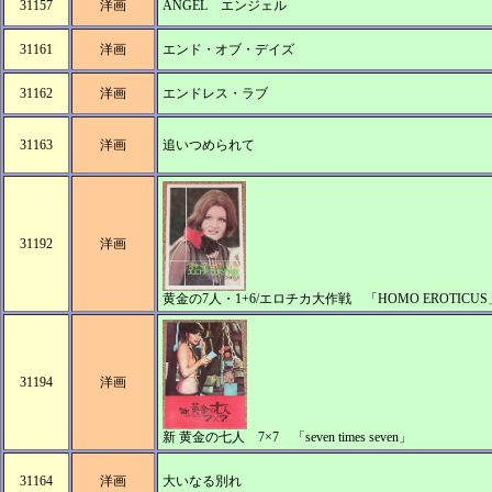
31157
洋画
ANGEL エンジェル
31161
洋画
エンド・オブ・デイズ
31162
洋画
エンドレス・ラブ
31163
洋画
追いつめられて
31192
洋画
黄金の7人・1+6/エロチカ大作戦 「HOMO EROTIC
31194
洋画
新 黄金の七人 7×7 「seven times seven」
31164
洋画
大いなる別れ