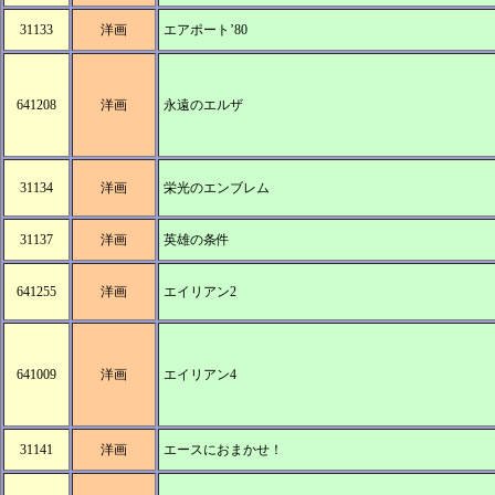
31133
洋画
エアポート’80
641208
洋画
永遠のエルザ
31134
洋画
栄光のエンブレム
31137
洋画
英雄の条件
641255
洋画
エイリアン2
641009
洋画
エイリアン4
31141
洋画
エースにおまかせ！