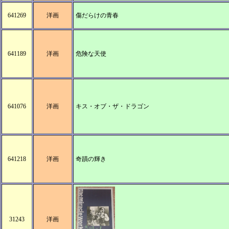
641269
洋画
傷だらけの青春
641189
洋画
危険な天使
641076
洋画
キス・オブ・ザ・ドラゴン
641218
洋画
奇蹟の輝き
31243
洋画