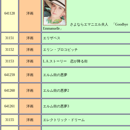
641128
洋画
さよならエマニエル夫人 「Goodbye
Emmanuelle」
31151
洋画
エリザベス
31152
洋画
エリン・ブロコビッチ
31153
洋画
L.A.ストーリー 恋が降る街
641259
洋画
エルム街の悪夢
641260
洋画
エルム街の悪夢2
641261
洋画
エルム街の悪夢3
31155
洋画
エレクトリック・ドリーム