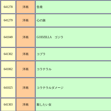
641278
洋画
告発
641279
洋画
心の旅
641049
洋画
GODZILLA ゴジラ
641302
洋画
コブラ
641062
洋画
コラテラル
641025
洋画
コラテラルダメージ
641303
洋画
殺したい女