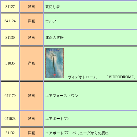
31127
洋画
裏切り者
641124
洋画
ウルフ
31130
洋画
運命の逆転
31035
洋画
ヴィデオドローム
「VIDEODROME
641170
洋画
エアフォース・ワン
641623
洋画
エアポート’75
31132
洋画
エアポート’77 バミューダからの脱出