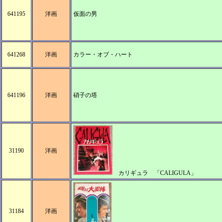
641195
洋画
仮面の男
641268
洋画
カラー・オブ・ハート
641196
洋画
硝子の塔
31190
洋画
カリギュラ 「CALIGULA」
31184
洋画