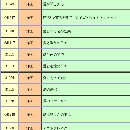
31045
洋画
愛が聞こえる
641247
洋画
EYES WIDE SHUT アイズ・ワイド・シャット
31048
洋画
愛という名の疑惑
641117
洋画
愛と喝采の日々
31051
洋画
愛と死の間で
31053
洋画
愛と追憶の日々
31054
洋画
愛に向って走れ
31055
洋画
愛の選択
31056
洋画
愛のファミリー
641248
洋画
愛は静けさの中に
31060
洋画
アウトブレイク