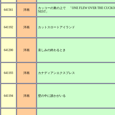
カッコーの巣の上で 「ONE FLEW OVER THE CUCKO
641561
洋画
NEST」
641192
洋画
カットスロートアイランド
641200
洋画
哀しみの終わるとき
641193
洋画
カナディアンエクスプレス
641194
洋画
壁の中に誰かがいる