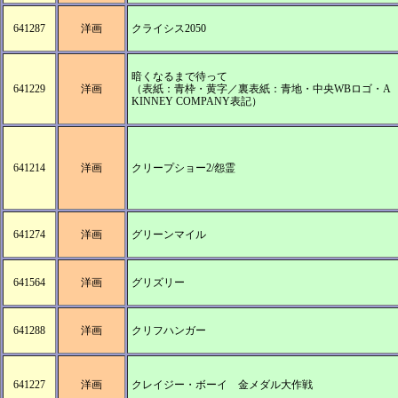
641287
洋画
クライシス2050
暗くなるまで待って
641229
洋画
（表紙：青枠・黄字／裏表紙：青地・中央WBロゴ・A
KINNEY COMPANY表記）
641214
洋画
クリープショー2/怨霊
641274
洋画
グリーンマイル
641564
洋画
グリズリー
641288
洋画
クリフハンガー
641227
洋画
クレイジー・ボーイ 金メダル大作戦