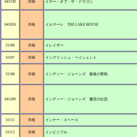
641539
洋画
イヤー・オブ・ザ・ドラゴン
641024
洋画
イルマーレ THE LAKE HOUSE
31106
洋画
イレイザー
31107
洋画
イングリッシュ・ペイシェント
31108
洋画
インディー・ジョーンズ 最後の聖戦
641209
洋画
インディー・ジョーンズ 魔宮の伝説
31111
洋画
インナー・スペース
31112
洋画
インビジブル