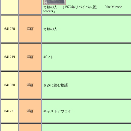
奇跡の人 （1972年リバイバル版） 「the Miracle
worker」
641220
洋画
奇跡の人
641219
洋画
ギフト
641020
洋画
きみに読む物語
641221
洋画
キャストアウェイ