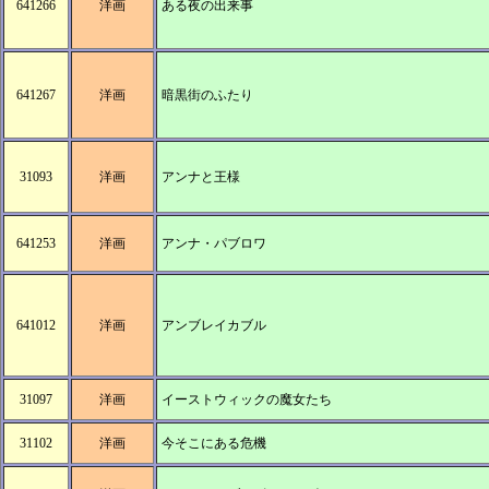
641266
洋画
ある夜の出来事
641267
洋画
暗黒街のふたり
31093
洋画
アンナと王様
641253
洋画
アンナ・パブロワ
641012
洋画
アンブレイカブル
31097
洋画
イーストウィックの魔女たち
31102
洋画
今そこにある危機