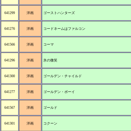
641299
洋画
ゴーストハンターズ
641276
洋画
コードネームはファルコン
641566
洋画
コーマ
641296
洋画
氷の微笑
641300
洋画
ゴールデン・チャイルド
641277
洋画
ゴールデン・ボーイ
641567
洋画
ゴールド
641301
洋画
コクーン