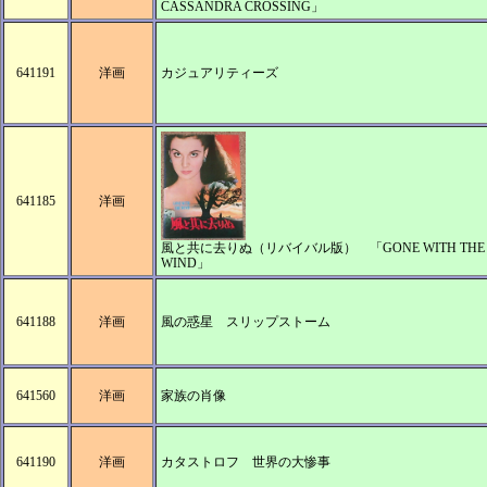
CASSANDRA CROSSING」
641191
洋画
カジュアリティーズ
641185
洋画
風と共に去りぬ（リバイバル版） 「GONE WITH THE
WIND」
641188
洋画
風の惑星 スリップストーム
641560
洋画
家族の肖像
641190
洋画
カタストロフ 世界の大惨事