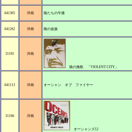
641305
洋画
狼たちの午後
641262
洋画
狼の血族
31191
洋画
狼の挽歌 「VIOLENT CITY」
641113
洋画
オーシャン オブ ファイヤー
31166
洋画
オーシャンズ12