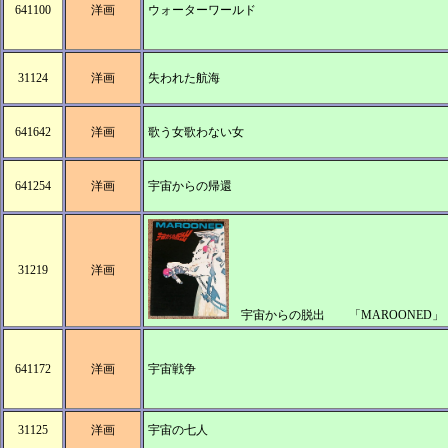
641100
洋画
ウォーターワールド
31124
洋画
失われた航海
641642
洋画
歌う女歌わない女
641254
洋画
宇宙からの帰還
31219
洋画
宇宙からの脱出 「MAROONED」
641172
洋画
宇宙戦争
31125
洋画
宇宙の七人