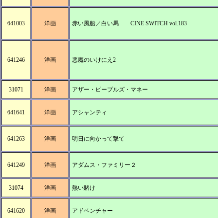
641003
洋画
赤い風船／白い馬 CINE SWITCH vol.183
641246
洋画
悪魔のいけにえ2
31071
洋画
アザー・ピープルズ・マネー
641641
洋画
アシャンティ
641263
洋画
明日に向かって撃て
641249
洋画
アダムス・ファミリー２
31074
洋画
熱い賭け
641620
洋画
アドベンチャー