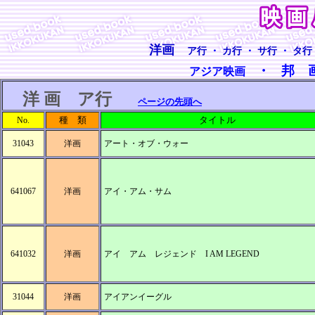
洋画
ア行
・
カ行
・
サ行
・
タ行
・
邦 
アジア映画
洋 画 ア行
ページの先頭へ
種 類
タイトル
No.
31043
洋画
アート・オブ・ウォー
641067
洋画
アイ・アム・サム
641032
洋画
アイ アム レジェンド I AM LEGEND
31044
洋画
アイアンイーグル