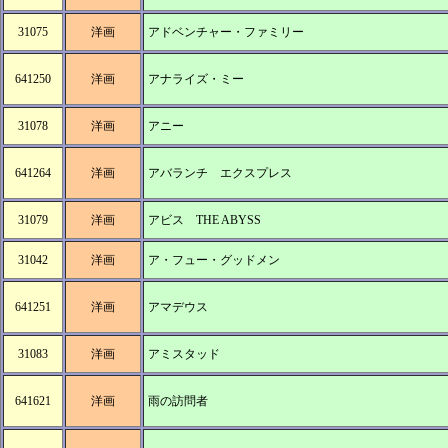
31075
洋画
アドベンチャー・ファミリー
641250
洋画
アナライズ・ミー
31078
洋画
アニー
641264
洋画
アバランチ エクスプレス
31079
洋画
アビス THE ABYSS
31042
洋画
ア・フュー・グッドメン
641251
洋画
アマデウス
31083
洋画
アミスタッド
641621
洋画
雨の訪問者