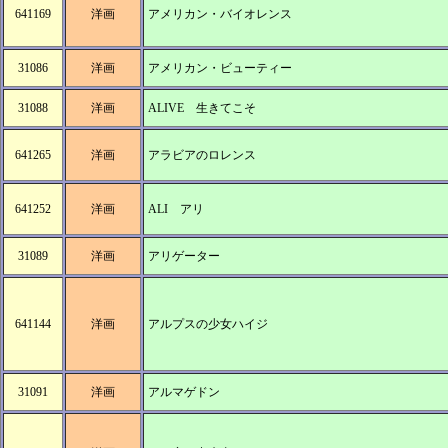
641169
洋画
アメリカン・バイオレンス
31086
洋画
アメリカン・ビューティー
31088
洋画
ALIVE 生きてこそ
641265
洋画
アラビアのロレンス
641252
洋画
ALI アリ
31089
洋画
アリゲーター
641144
洋画
アルプスの少女ハイジ
31091
洋画
アルマゲドン