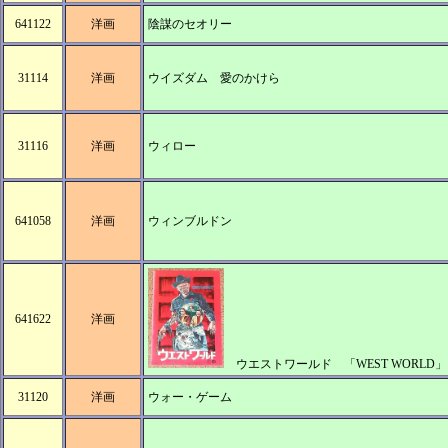
641122
洋画
陰謀のセオリー
31114
洋画
ウイズダム 愛のかけら
31116
洋画
ウィロー
641058
洋画
ウィンブルドン
641622
洋画
ウエストワールド 「WEST WORLD」
31120
洋画
ウォー・ゲーム