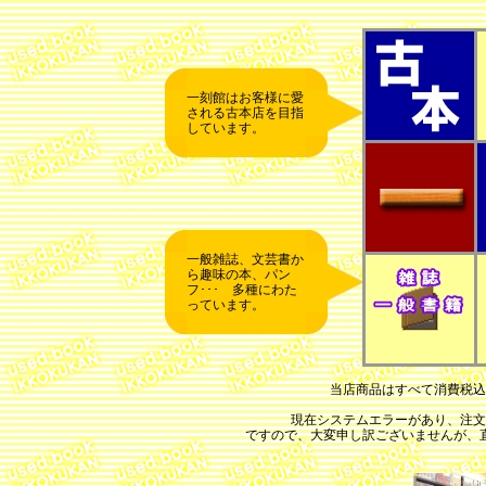
一刻館はお客様に愛
される古本店を目指
しています。
一般雑誌、文芸書か
ら趣味の本、パン
フ･･･ 多種にわた
っています。
当店商品はすべて消費税込
現在システムエラーがあり、注文
ですので、大変申し訳ございませんが、